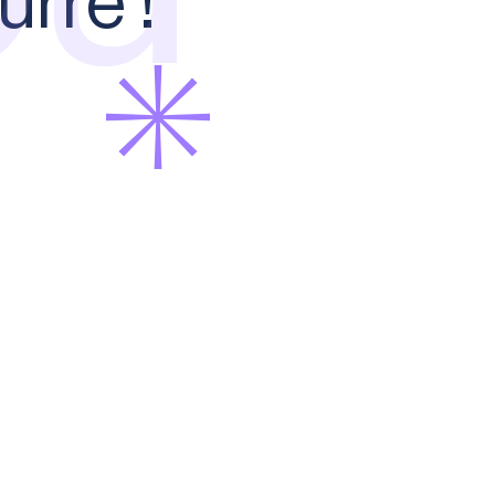
urre !