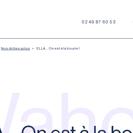
02 49 87 60 53
Nos drôles actus
>
ELLA… On est à la bourre !
ah