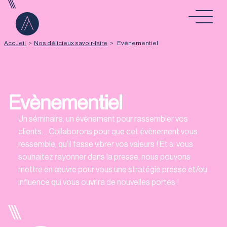
Aller au contenu
Accueil
>
Nos délicieux savoir-faire
>
Evènementiel
Evènementiel
Un séminaire, un évènement pour rassembler vos
clients… Collaborons pour que cet évènement vous
ressemble, qu’il fasse vibrer vos valeurs ! Et si vous
souhaitez rayonner dans la presse, nous pouvons
mettre en œuvre pour vous une stratégie presse et/ou
influence qui vous ouvrira de nouvelles portes !