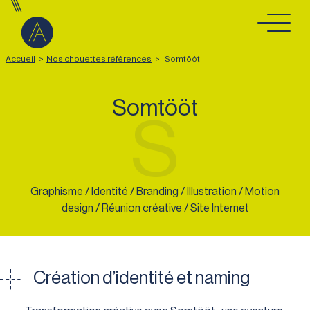
Aller au contenu
Accueil
>
Nos chouettes références
>
Somtööt
Somtööt
S
Graphisme / Identité / Branding / Illustration / Motion
design / Réunion créative / Site Internet
Création d’identité et naming