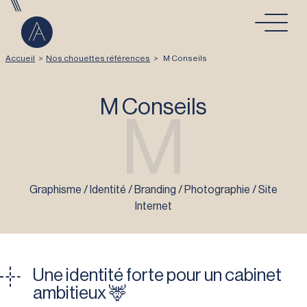
Aller au contenu
Accueil
>
Nos chouettes références
>
M Conseils
M Conseils
M
Graphisme / Identité / Branding / Photographie / Site
Internet
Une identité forte pour un cabinet
ambitieux 🦌