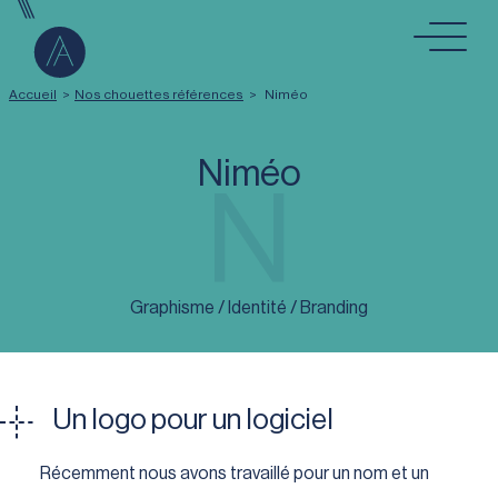
Aller au contenu
Accueil
>
Nos chouettes références
>
Niméo
Niméo
N
Graphisme / Identité / Branding
Un logo pour un logiciel
Récemment nous avons travaillé pour un nom et un